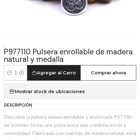
|
P977110 Pulsera enrollable de madera
natural y medalla
Agregar al Carro
Comprar ahora
Cantidad
Mostrar stock de ubicaciones
DESCRIPCIÓN
Descubre la pulsera unisex enrollable y elasticada P977110
de Ironmen Store, una pieza única que combina estilo y
comodidad. Fabricada con cuentas de madera natural, esta