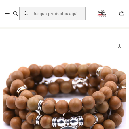
6 cuotas precio contado
Inicio
Moda y Accesorios
Pulseras
P977110 Pulsera enrollable de madera natural y medalla